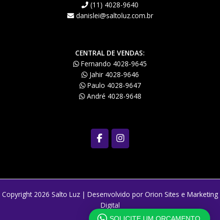
(11) 4028-9640
danislei@saltoluz.com.br
CENTRAL DE VENDAS:
Fernando
4028-9645
Jahir
4028-9646
Paulo
4028-9647
André
4028-9648
Copyright 2026 Salto Luz | Desenvolvido por
Orion Sites e Marketing
Digital
SOLICITE UM ORÇAMENTO