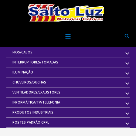
Ir
para
o
conteúdo
Pesq
FIOS/CABOS
INTERRUPTORES/TOMADAS
ILUMINAÇÃO
CHUVEIROS/DUCHAS
VENTILADORES/EXAUSTORES
INFORMÁTICA/TV/TELEFONIA
PRODUTOS INDUSTRIAIS
POSTES PADRÃO CPFL