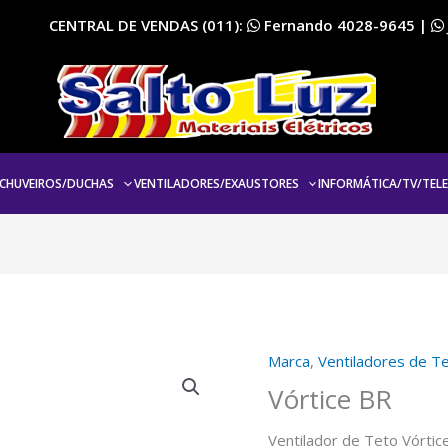
CENTRAL DE VENDAS (011):
Fernando
4028-9645
|
CHUVEIROS/DUCHAS
VENTILADORES/EXAUSTORES
INFORMÁTICA/TV/TEL
Marca
,
Ventiladores de T
Vórtice BR
Ventilador de Teto Vórti