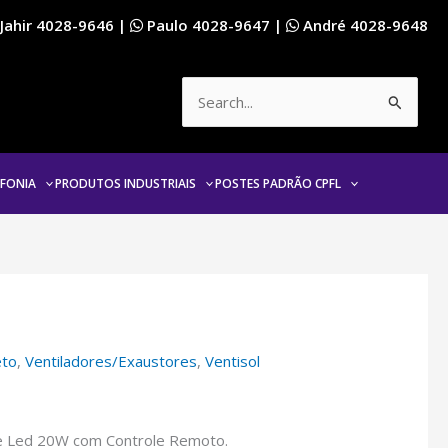
Jahir
4028-9646
|
Paulo
4028-9647
|
André
4028-9648
Pesquisar
por:
EFONIA
PRODUTOS INDUSTRIAIS
POSTES PADRÃO CPFL
eto
,
Ventiladores/Exaustores
,
Ventisol
ce Led 20W com Controle Remoto.